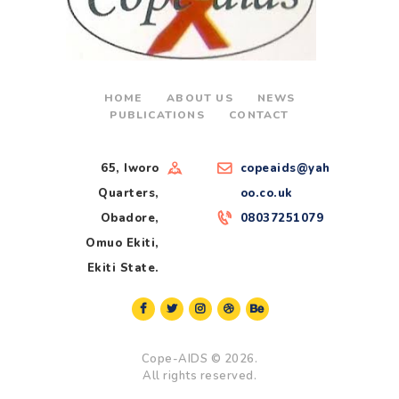
HOME
ABOUT US
NEWS
PUBLICATIONS
CONTACT
65, Iworo
copeaids@yah
Quarters,
oo.co.uk
Obadore,
08037251079
Omuo Ekiti,
Ekiti State.
Cope-AIDS
© 2026.
All rights reserved.