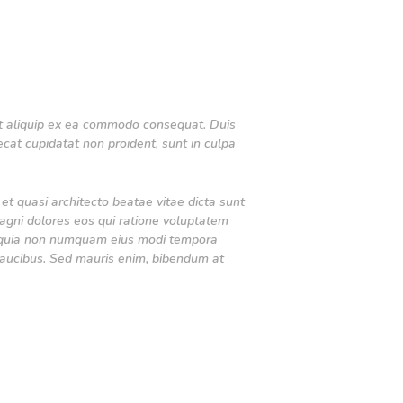
 ut aliquip ex ea commodo consequat. Duis
aecat cupidatat non proident, sunt in culpa
t quasi architecto beatae vitae dicta sunt
agni dolores eos qui ratione voluptatem
sed quia non numquam eius modi tempora
faucibus. Sed mauris enim, bibendum at