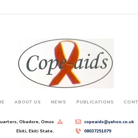
ME
ABOUT US
NEWS
PUBLICATIONS
CONT
Quarters, Obadore, Omuo
copeaids@yahoo.co.uk
Ekiti, Ekiti State.
08037251079